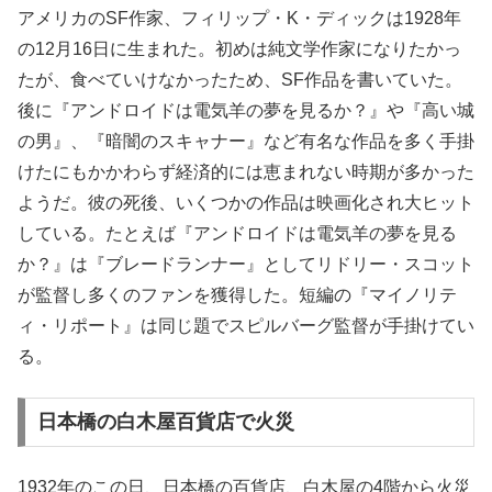
アメリカのSF作家、フィリップ・K・ディックは1928年
の12月16日に生まれた。初めは純文学作家になりたかっ
たが、食べていけなかったため、SF作品を書いていた。
後に『アンドロイドは電気羊の夢を見るか？』や『高い城
の男』、『暗闇のスキャナー』など有名な作品を多く手掛
けたにもかかわらず経済的には恵まれない時期が多かった
ようだ。彼の死後、いくつかの作品は映画化され大ヒット
している。たとえば『アンドロイドは電気羊の夢を見る
か？』は『ブレードランナー』としてリドリー・スコット
が監督し多くのファンを獲得した。短編の『マイノリテ
ィ・リポート』は同じ題でスピルバーグ監督が手掛けてい
る。
日本橋の白木屋百貨店で火災
1932年のこの日、日本橋の百貨店、白木屋の4階から火災