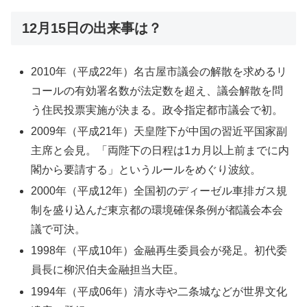
12月15日の出来事は？
2010年（平成22年）名古屋市議会の解散を求めるリ
コールの有効署名数が法定数を超え、議会解散を問
う住民投票実施が決まる。政令指定都市議会で初。
2009年（平成21年）天皇陛下が中国の習近平国家副
主席と会見。「両陛下の日程は1カ月以上前までに内
閣から要請する」というルールをめぐり波紋。
2000年（平成12年）全国初のディーゼル車排ガス規
制を盛り込んだ東京都の環境確保条例が都議会本会
議で可決。
1998年（平成10年）金融再生委員会が発足。初代委
員長に柳沢伯夫金融担当大臣。
1994年（平成06年）清水寺や二条城などが世界文化