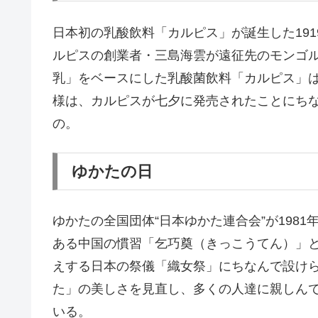
日本初の乳酸飲料「カルピス」が誕生した191
ルピスの創業者・三島海雲が遠征先のモンゴ
乳」をベースにした乳酸菌飲料「カルピス」
様は、カルピスが七夕に発売されたことにち
の。
ゆかたの日
ゆかたの全国団体“日本ゆかた連合会”が198
ある中国の慣習「乞巧奠（きっこうてん）」
えする日本の祭儀「織女祭」にちなんで設け
た」の美しさを見直し、多くの人達に親しん
いる。