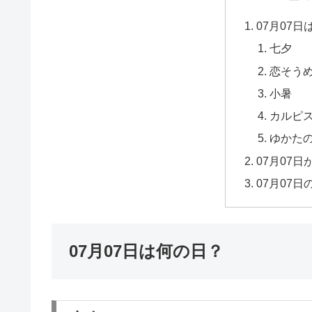
07月07
七夕
恋そう
小暑
カルピ
ゆかた
07月07
07月07
07月07日は何の日？