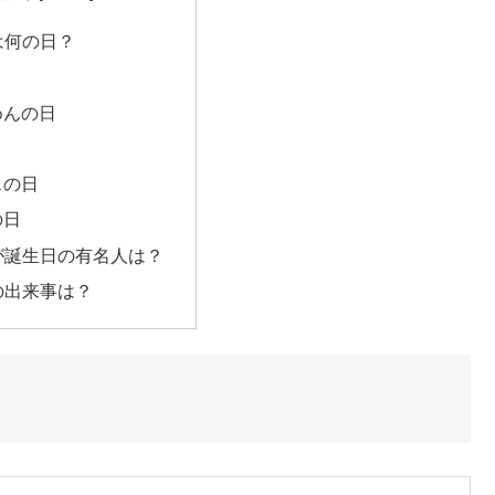
日は何の日？
めんの日
スの日
の日
日が誕生日の有名人は？
日の出来事は？