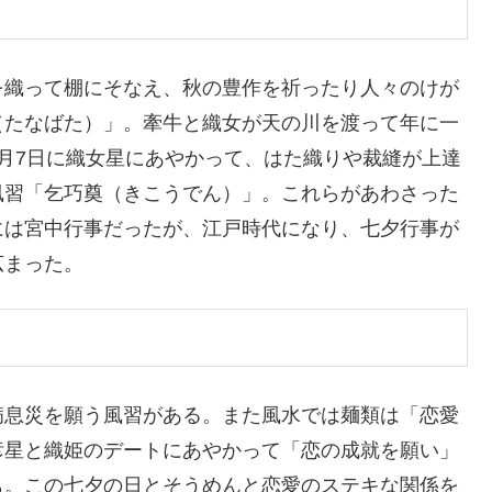
を織って棚にそなえ、秋の豊作を祈ったり人々のけが
（たなばた）」。牽牛と織女が天の川を渡って年に一
月7日に織女星にあやかって、はた織りや裁縫が上達
風習「乞巧奠（きこうでん）」。これらがあわさった
には宮中行事だったが、江戸時代になり、七夕行事が
広まった。
病息災を願う風習がある。また風水では麺類は「恋愛
彦星と織姫のデートにあやかって「恋の成就を願い」
も。この七夕の日とそうめんと恋愛のステキな関係を