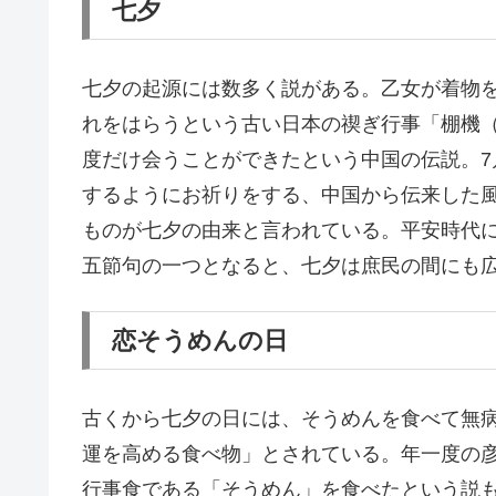
七夕
七夕の起源には数多く説がある。乙女が着物
れをはらうという古い日本の禊ぎ行事「棚機
度だけ会うことができたという中国の伝説。7
するようにお祈りをする、中国から伝来した
ものが七夕の由来と言われている。平安時代
五節句の一つとなると、七夕は庶民の間にも
恋そうめんの日
古くから七夕の日には、そうめんを食べて無
運を高める食べ物」とされている。年一度の
行事食である「そうめん」を食べたという説