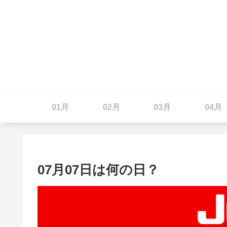
01月
02月
03月
04月
07月07日は何の日？