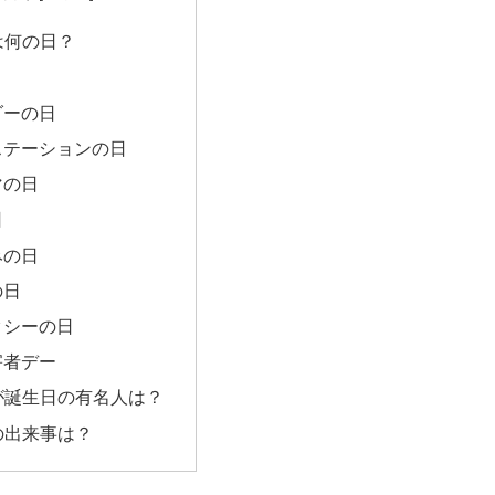
日は何の日？
ダーの日
ステーションの日
マの日
日
みの日
の日
クシーの日
害者デー
日が誕生日の有名人は？
日の出来事は？