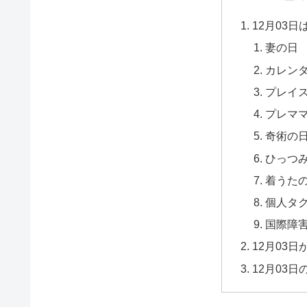
12月03
妻の日
カレン
プレイ
プレマ
奇術の
ひっつ
着うた
個人タ
国際障
12月03
12月03