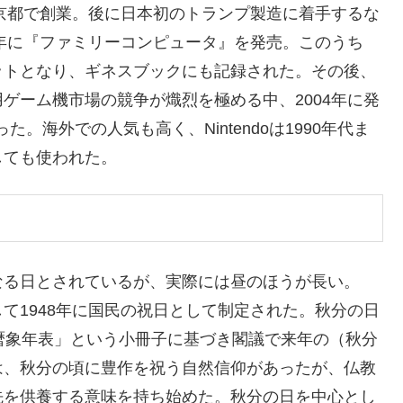
て京都で創業。後に日本初のトランプ製造に着手するな
3年に『ファミリーコンピュータ』を発売。このうち
ットとなり、ギネスブックにも記録された。その後、
ゲーム機市場の競争が熾烈を極める中、2004年に発
。海外での人気も高く、Nintendoは1990年代ま
しても使われた。
なる日とされているが、実際には昼のほうが長い。
て1948年に国民の祝日として制定された。秋分の日
暦象年表」という小冊子に基づき閣議で来年の（秋分
は、秋分の頃に豊作を祝う自然信仰があったが、仏教
先を供養する意味を持ち始めた。秋分の日を中心とし