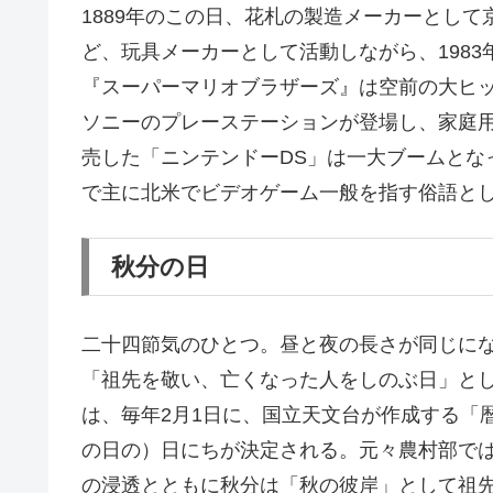
1889年のこの日、花札の製造メーカーとし
ど、玩具メーカーとして活動しながら、198
『スーパーマリオブラザーズ』は空前の大ヒ
ソニーのプレーステーションが登場し、家庭用
売した「ニンテンドーDS」は一大ブームとなった
で主に北米でビデオゲーム一般を指す俗語と
秋分の日
二十四節気のひとつ。昼と夜の長さが同じに
「祖先を敬い、亡くなった人をしのぶ日」とし
は、毎年2月1日に、国立天文台が作成する「
の日の）日にちが決定される。元々農村部で
の浸透とともに秋分は「秋の彼岸」として祖