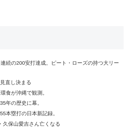
0年連続の200安打達成。ピート・ローズの持つ大リー
の見直し決まる
の金環食が沖縄で観測。
。35年の歴史に幕。
間55本塁打の日本新記録。
長・久保山愛吉さん亡くなる