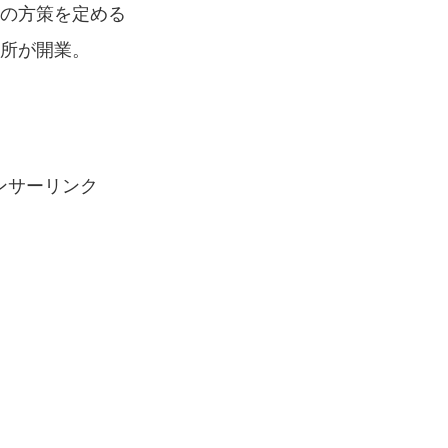
保の方策を定める
造所が開業。
ンサーリンク