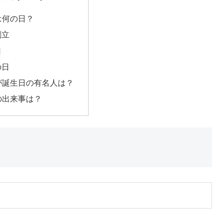
日は何の日？
創立
日
の日
日が誕生日の有名人は？
日の出来事は？