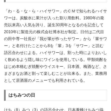
「わ・る・な・ら・ハイサワー」のＣＭで知られるハイサ
ワーは、炭酸水に果汁が入った割り用飲料。1980年の発
売以来高い人気を誇り、誕生30周年となるのを記念して
2010年に製造元の株式会社博水社が制定。日付は二代目
の田中専一社長が「我が輩が作ったサワー」から「輩サワ
ー」と名付けたことから8を「輩」3を「サワー」と読む
語呂合わせによる。ハイサワーは、割った時によりおいし
く飲めるよう隠し味にワインを使用している。甲類焼酎を
はじめ本格むぎ焼酎やウイスキー、日本酒、梅酒など、さ
まざまなお酒と割って楽しむことが出来る。また、業務用
として居酒屋のメニューでも利用されている。
はちみつの日
はち（8）みつ（3）の語呂合わせ。日本養蜂はちみつ協