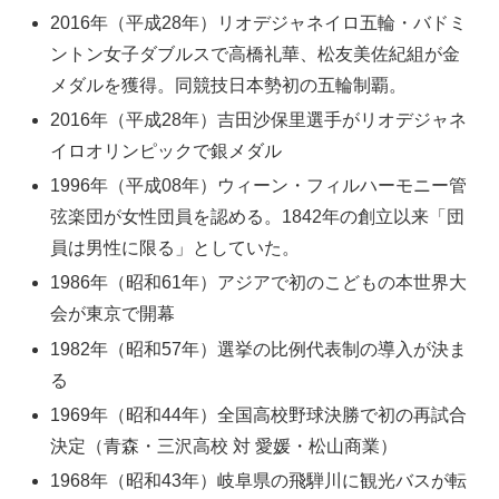
2016年（平成28年）リオデジャネイロ五輪・バドミ
ントン女子ダブルスで高橋礼華、松友美佐紀組が金
メダルを獲得。同競技日本勢初の五輪制覇。
2016年（平成28年）吉田沙保里選手がリオデジャネ
イロオリンピックで銀メダル
1996年（平成08年）ウィーン・フィルハーモニー管
弦楽団が女性団員を認める。1842年の創立以来「団
員は男性に限る」としていた。
1986年（昭和61年）アジアで初のこどもの本世界大
会が東京で開幕
1982年（昭和57年）選挙の比例代表制の導入が決ま
る
1969年（昭和44年）全国高校野球決勝で初の再試合
決定（青森・三沢高校 対 愛媛・松山商業）
1968年（昭和43年）岐阜県の飛騨川に観光バスが転