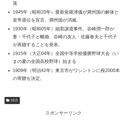
落
1945年（昭和20年）愛新覚羅溥儀が満州国の解体と
皇帝退位を宣言、満州国が消滅。
1930年（昭和05年）細君譲渡事件。谷崎潤一郎が
妻・千代子と離婚、谷崎の友人・佐藤春夫と千代子
が再婚することを発表。
1915年（大正04年）全国中等学校優勝野球大会（い
まの夏の全国高校野球）始まる
1909年（明治42年）東京市がワシントンに桜2000本
の寄贈を決定。
08月
スポンサーリンク