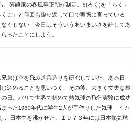
から、落語家の春風亭正朝が制定。6(ろく)を「らく」
ろくご」と何回も繰り返して口で実際に言っている
えなくもない。今日はそういうあいまいさを許してあ
もらったことにしよう。
エ兄弟は空を飛ぶ道具造りを研究していた。ある日、
閉じ込めることを思いつく。その後、大きく丈夫な袋
この日、パリで世界で初めて熱気球の飛行実験に成功
まった1960年代に学生2人が手作りした気球「イカ
功し、日本中を沸かせた。１９７３年には日本熱気球