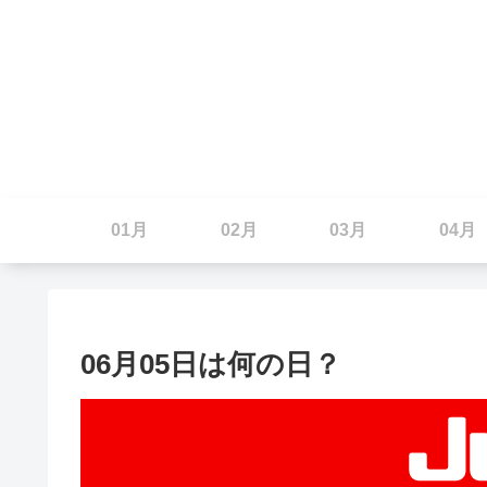
01月
02月
03月
04月
06月05日は何の日？