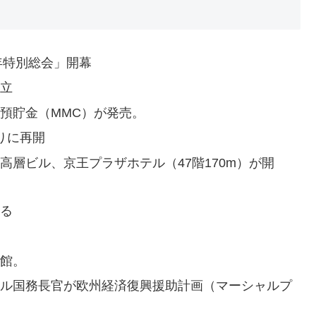
0年特別総会」開幕
成立
型預貯金（MMC）が発売。
ぶりに再開
超高層ビル、京王プラザホテル（47階170m）が開
まる
開館。
シャル国務長官が欧州経済復興援助計画（マーシャルプ