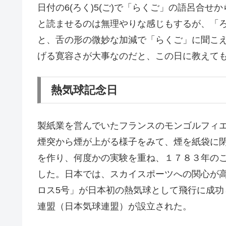
日付の6(ろく)5(ご)で「らくご」の語呂合せ
と読ませるのは無理やりな感じもするが、「
と、舌の形の微妙な加減で「らくご」に聞こ
げる寛容さが大事なのだと、この日に教えて
熱気球記念日
製紙業を営んでいたフランスのモンゴルフィ
煙突から煙が上がる様子をみて、煙を紙袋に
を作り、何度かの実験を重ね、１７８３年の
した。日本では、スカイスポーツへの関心が高
ロス5号」が日本初の熱気球として飛行に成
連盟（日本気球連盟）が設立された。