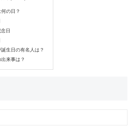
日は何の日？
日
記念日
日
日が誕生日の有名人は？
日の出来事は？