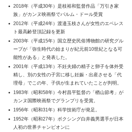
2018年（平成30年）是枝裕和監督作品「万引き家
族」がカンヌ映画祭でパルム・ドール受賞
2012年（平成24年）渡邉玉枝さんが女性のエベレス
ト最高齢登頂記録を更新
2003年（平成15年）国立歴史民俗博物館の研究グル
ープが「弥生時代の始まりが紀元前10世紀となる可
能性がある」と発表した。
2001年（平成13年）不妊夫婦の精子と卵子を体外受
精し、別の女性の子宮に移し妊娠・出産させる「代
理母」でこの年、子供が生まれていたことが判明。
1983年（昭和58年）今村昌平監督の「楢山節考」が
カンヌ国際映画祭でグランプリを受賞。
1956年（昭和31年）科学技術庁が発足。
1952年（昭和27年）ボクシング白井義男選手が日本
人初の世界チャンピオンに