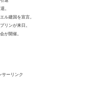
が引退
引退。
ラエル建国を宣言。
ップリンが来日。
覧会が開催。
ンサーリンク