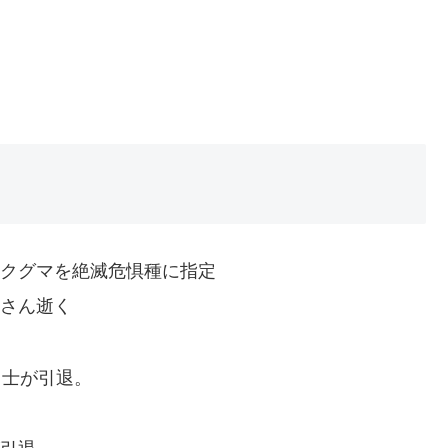
キョクグマを絶滅危惧種に指定
ラさん逝く
富士が引退。