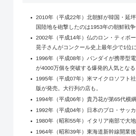
2010年（平成22年）北朝鮮が韓国・
国陸地を砲撃したのは1953年の朝鮮戦
2002年（平成14年）仏のロン・ティ
晃子さんがコンクール史上最年少で1位
1996年（平成08年）バンダイが携帯
が4000万個を突破する爆発的人気となる
1995年（平成07年）米マイクロソフ
版が発売。大行列の店も。
1994年（平成06年）貴乃花が第65代横
1992年（平成04年）日本のプロ・サ
1980年（昭和55年）イタリア南部で大
1964年（昭和39年）東海道新幹線開業