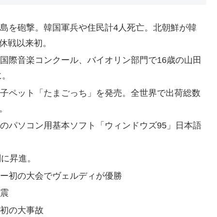
延坪島を砲撃。韓国軍兵や住民計4人死亡。北朝鮮が韓
争休戦以来初。
ボー国際音楽コンクール、バイオリン部門で16歳の山田
に。
型電子ペット「たまごっち」を発売。全世界で出荷総数
。
ト社のパソコン用基本ソフト「ウィンドウズ95」日本語
綱に昇進。
ッカー初の大会でヴェルディが優勝
地震
後初の大事故