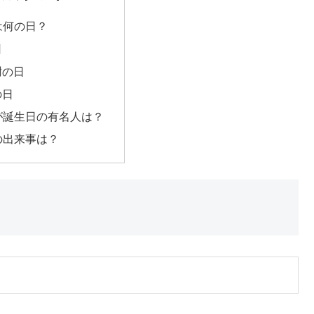
日は何の日？
日
謝の日
の日
日が誕生日の有名人は？
日の出来事は？