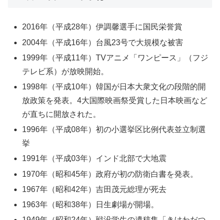
2016年（平成28年）伊調馨選手に国民栄誉賞
2004年（平成16年）台風23号で大規模な被害
1999年（平成11年）TVアニメ「ワンピース」（フジ
テレビ系）が放映開始。
1998年（平成10年）韓国が日本大衆文化の段階的開
放政策を発表。4大国際映画祭受賞した日本映画など
が直ちに開放された。
1996年（平成08年）初の小選挙区比例代表並立制選
挙
1991年（平成03年）インド北部で大地震
1970年（昭和45年）政府が初の防衛白書を発表。
1967年（昭和42年）吉田茂元総理が死去
1963年（昭和38年）日生劇場が開場。
1949年（昭和24年）戦没学生の遺稿集「きけわだつ