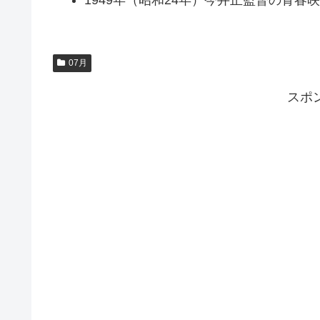
1949年（昭和24年）今井正監督の青
07月
スポ