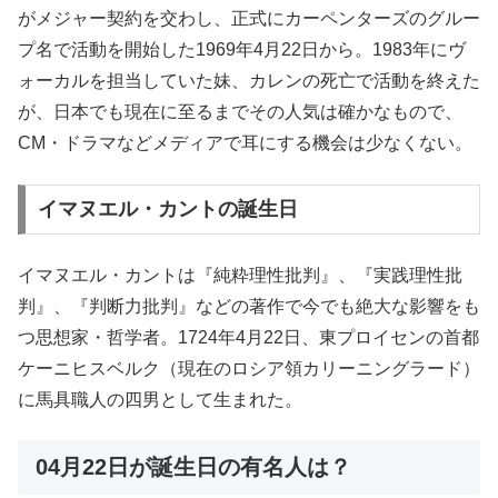
がメジャー契約を交わし、正式にカーペンターズのグルー
プ名で活動を開始した1969年4月22日から。1983年にヴ
ォーカルを担当していた妹、カレンの死亡で活動を終えた
が、日本でも現在に至るまでその人気は確かなもので、
CM・ドラマなどメディアで耳にする機会は少なくない。
イマヌエル・カントの誕生日
イマヌエル・カントは『純粋理性批判』、『実践理性批
判』、『判断力批判』などの著作で今でも絶大な影響をも
つ思想家・哲学者。1724年4月22日、東プロイセンの首都
ケーニヒスベルク（現在のロシア領カリーニングラード）
に馬具職人の四男として生まれた。
04月22日が誕生日の有名人は？