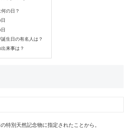
日は何の日？
の日
の日
日が誕生日の有名人は？
日の出来事は？
が国の特別天然記念物に指定されたことから。