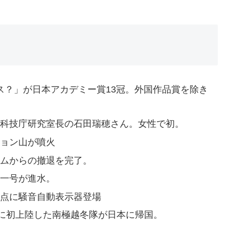
 ダンス？」が日本アカデミー賞13冠。外国作品賞を除き
長に科技庁研究室長の石田瑞穂さん。女性で初。
チョン山が噴火
ナムからの撤退を完了。
第一号が進水。
差点に騒音自動表示器登場
大陸に初上陸した南極越冬隊が日本に帰国。