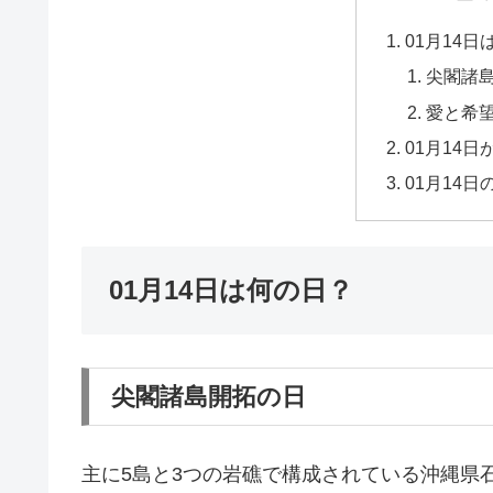
01月14
尖閣諸
愛と希
01月14
01月14
01月14日は何の日？
尖閣諸島開拓の日
主に5島と3つの岩礁で構成されている沖縄県石