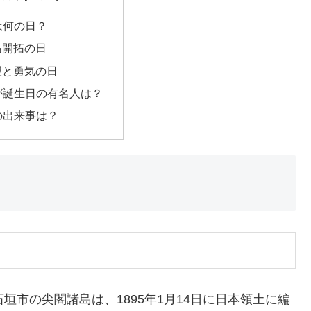
日は何の日？
島開拓の日
望と勇気の日
日が誕生日の有名人は？
日の出来事は？
垣市の尖閣諸島は、1895年1月14日に日本領土に編