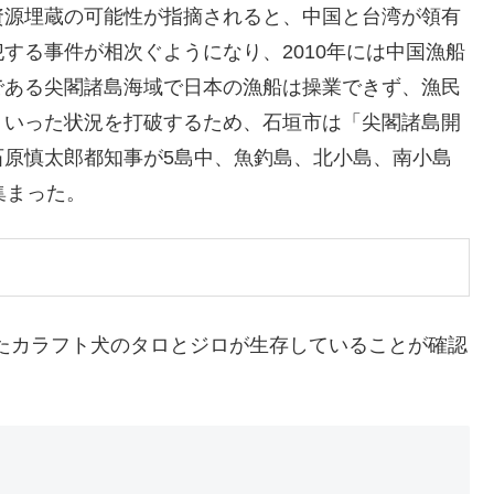
資源埋蔵の可能性が指摘されると、中国と台湾が領有
する事件が相次ぐようになり、2010年には中国漁船
である尖閣諸島海域で日本の漁船は操業できず、漁民
ういった状況を打破するため、石垣市は「尖閣諸島開
石原慎太郎都知事が5島中、魚釣島、北小島、南小島
集まった。
れたカラフト犬のタロとジロが生存していることが確認